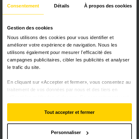
Consentement
Détails
À propos des cookies
Vol de pièces détachées
Nous remboursons votre franchise jusqu’à
500 €, 1 fois par an
Gestion des cookies
Nous utilisons des cookies pour vous identifier et
améliorer votre expérience de navigation. Nous les
Ajouter ce pack
utilisons également pour mesurer l'efficacité des
campagnes publicitaires, cibler les publicités et analyser
Document d'information sur le produit
le trafic du site.
d'assurance
En cliquant sur «Accepter et fermer», vous consentez au
traitement de vos données par nous et des tiers en
Inclus
utilisant les méthodes ci-dessus. Ce consentement vaut
pour les sites www.roole.fr, media.roole.fr,
moncompte.roole.fr, devenirmembre.roole.fr et
Tout accepter et fermer
avantages-groupe-dubreuil.club-identicar.com
Assistance 24h/24
Une équipe dédiée pour vous porter assistance
Personnaliser
Vous pouvez revenir sur votre choix à tout moment en
sur la route