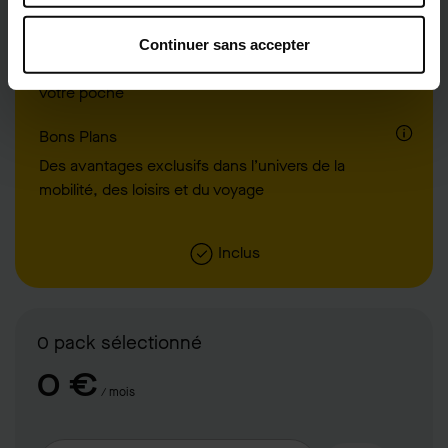
faisant réapparaître cette fenêtre. Il vous suffit de vous
rendre sur notre page "Cookies", rubrique "Vos droits"
Application Roole
Continuer sans accepter
puis "Modifier consentement".
Les services de votre club automobile dans
votre poche
Bons Plans
Des avantages exclusifs dans l’univers de la
mobilité, des loisirs et du voyage
Inclus
0
pack
sélectionné
0
€
/ mois